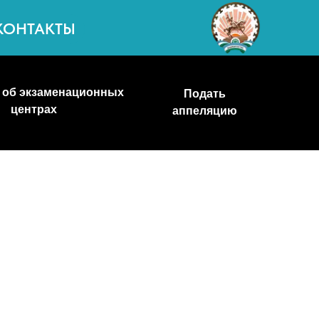
ационных
Подать
аппеляцию